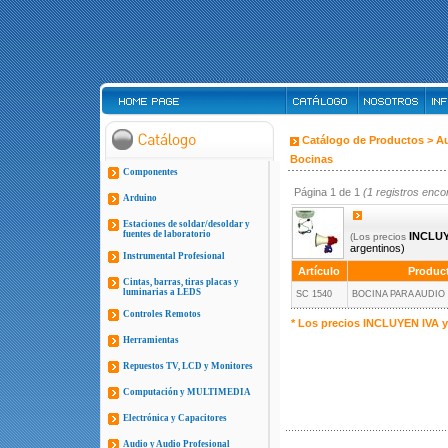
Catálogo de Productos >
Au
Bocinas
Componentes
Página 1 de 1
(1 registros enco
Arduino
Estaciones de soldar/desoldar y
fuentes de laboratorio
INCLUY
(Los precios
argentinos)
Instrumental Profesional
Artículo
Produc
Cintas, barras, tiras placas y
luminarias a LEDS
SC 1540
BOCINA PARA AUDIO
Controles Remotos
* Los precios INCLUYEN IVA 
Herramientas
Repuestos TV, LCD y Monitores
Computación y MULTIMEDIA
Electrónica y Capacitores
Audio y Audio Profesional