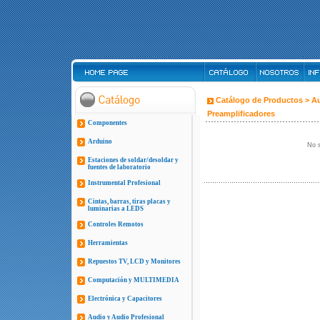
Catálogo de Productos >
Au
Preamplificadores
Componentes
Arduino
No s
Estaciones de soldar/desoldar y
fuentes de laboratorio
Instrumental Profesional
Cintas, barras, tiras placas y
luminarias a LEDS
Controles Remotos
Herramientas
Repuestos TV, LCD y Monitores
Computación y MULTIMEDIA
Electrónica y Capacitores
Audio y Audio Profesional