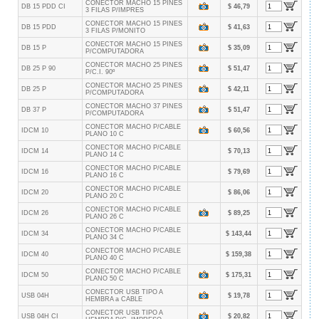
CONECTOR MACHO 15 PINES
DB 15 PDD CI
$ 46,79
3 FILAS P/IMPRES
CONECTOR MACHO 15 PINES
DB 15 PDD
$ 41,63
3 FILAS P/MONITO
CONECTOR MACHO 15 PINES
DB 15 P
$ 35,09
P/COMPUTADORA
CONECTOR MACHO 25 PINES
DB 25 P 90
$ 51,47
P/C.I. 90º
CONECTOR MACHO 25 PINES
DB 25 P
$ 42,11
P/COMPUTADORA
CONECTOR MACHO 37 PINES
DB 37 P
$ 51,47
P/COMPUTADORA
CONECTOR MACHO P/CABLE
IDCM 10
$ 60,56
PLANO 10 C
CONECTOR MACHO P/CABLE
IDCM 14
$ 70,13
PLANO 14 C
CONECTOR MACHO P/CABLE
IDCM 16
$ 79,69
PLANO 16 C
CONECTOR MACHO P/CABLE
IDCM 20
$ 86,06
PLANO 20 C
CONECTOR MACHO P/CABLE
IDCM 26
$ 89,25
PLANO 26 C
CONECTOR MACHO P/CABLE
IDCM 34
$ 143,44
PLANO 34 C
CONECTOR MACHO P/CABLE
IDCM 40
$ 159,38
PLANO 40 C
CONECTOR MACHO P/CABLE
IDCM 50
$ 175,31
PLANO 50 C
CONECTOR USB TIPO A
USB 04H
$ 19,78
HEMBRA a CABLE
CONECTOR USB TIPO A
USB 04H CI
$ 20,82