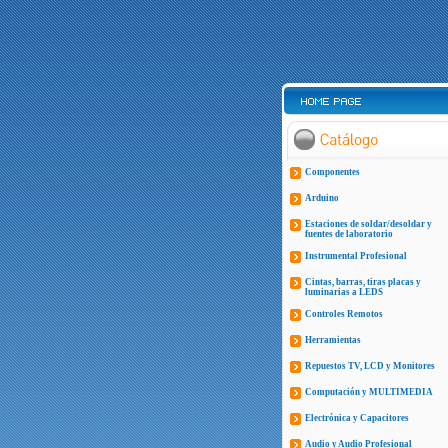
Componentes
Arduino
Estaciones de soldar/desoldar y
fuentes de laboratorio
Instrumental Profesional
Cintas, barras, tiras placas y
luminarias a LEDS
Controles Remotos
Herramientas
Repuestos TV, LCD y Monitores
Computación y MULTIMEDIA
Electrónica y Capacitores
Audio y Audio Profesional