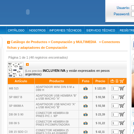
Catálogo de Productos >
Computación y MULTIMEDIA
>
Conectores
fichas y adaptadores de Computación
Página 1 de 1
(46 registros encontrados)
INCLUYEN IVA
y están expresados en pesos
(Los precios
argentinos)
Artículo
Producto
Foto
Precio
ADAPTADOR MINI DIN 6 M a
MB 515
$ 122,05
DB9 H
ADAPTADOR USB HEMBRA "B"
SP 6807 B
$ 93,58
a USB MACHO "A"
ADAPTADOR USB MACHO "A"
SP 68088 A
$ 93,58
a USB MACHO "B"
CONECTOR HEMBRA 09
DB 09 S 90
$ 23,39
PINES P/C.I. 90º
CONECTOR HEMBRA 09
DB 09 S
$ 31,22
PINES P/COMPUTADORA
CONECTOR HEMBRA 15
DB 15 SDD CI
$ 42,11
PINES 3 FILAS P/IMPRE