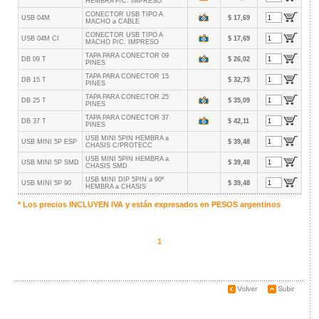
HEMBRA P/C. IMPRESO
CONECTOR USB TIPO A
USB 04M
$ 17,69
MACHO a CABLE
CONECTOR USB TIPO A
USB 04M CI
$ 17,69
MACHO P/C. IMPRESO
TAPA PARA CONECTOR 09
DB 09 T
$ 26,02
PINES
TAPA PARA CONECTOR 15
DB 15 T
$ 32,75
PINES
TAPA PARA CONECTOR 25
DB 25 T
$ 35,09
PINES
TAPA PARA CONECTOR 37
DB 37 T
$ 42,11
PINES
USB MINI 5PIN HEMBRA a
USB MINI 5P ESP
$ 39,48
CHASIS C/PROTECC
USB MINI 5PIN HEMBRA a
USB MINI 5P SMD
$ 39,48
CHASIS SMD
USB MINI DIP 5PIN a 90º
USB MINI 5P 90
$ 39,48
HEMBRA a CHASIS
* Los precios INCLUYEN IVA y están expresados en
PESOS
argentinos
1