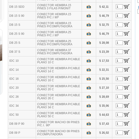
CONECTOR HEMBRA 15
DB 15 SDD
$ 42,11
PINES 3 FILAS P/MONIT
CONECTOR HEMBRA 15
DB 15 S 90
$ 46,79
PINES P/C.I 90º
CONECTOR HEMBRA 15
DB 15 S
$ 32,75
PINES P/COMPUTADORA
CONECTOR HEMBRA 25
DB 25 S 90
$ 46,79
PINES P/C.I 90º
CONECTOR HEMBRA 25
DB 25 S
$ 28,08
PINES P/COMPUTADORA
CONECTOR HEMBRA 37
DB 37 S
$ 23,39
PINES P/COMPUTADORA
CONECTOR HEMBRA P/CABLE
IDC 10
$ 17,53
PLANO 10 C
CONECTOR HEMBRA P/CABLE
IDC 14
$ 22,31
PLANO 14 C
CONECTOR HEMBRA P/CABLE
IDC 16
$ 25,50
PLANO 16 C
CONECTOR HEMBRA P/CABLE
IDC 20
$ 27,10
PLANO 20 C
CONECTOR HEMBRA P/CABLE
IDC 26
$ 28,69
PLANO 26 C
CONECTOR HEMBRA P/CABLE
IDC 34
$ 35,06
PLANO 34 C
CONECTOR HEMBRA P/CABLE
IDC 50
$ 44,63
PLANO 50 C
CONECTOR MACHO 09 PINES
DB 09 P 90
$ 37,43
P/C.I. 90º
CONECTOR MACHO 09 PINES
DB 09 P
$ 26,02
P/COMPUTADORA