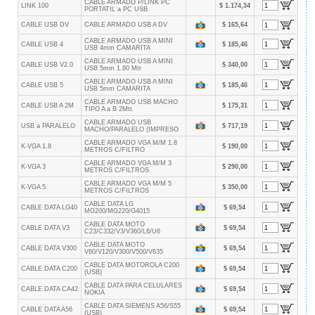
CABLE ARMADO P/LINK PC
LINK 100
$ 1.174,34
PORTATIL a PC USB
CABLE USB DV
CABLE ARMADO USB A DV
$ 165,64
CABLE ARMADO USB A MINI
CABLE USB 4
$ 185,46
USB 4mm CAMARITA
CABLE ARMADO USB A MINI
CABLE USB V2.0
$ 340,00
USB 5mm 1.80 Mtr
CABLE ARMADO USB A MINI
CABLE USB 5
$ 185,46
USB 5mm CAMARITA
CABLE ARMADO USB MACHO
CABLE USB A 2M
$ 175,31
TIPO A a B 2Mtr.
CABLE ARMADO USB
USB a PARALELO
$ 717,19
MACHO/PARALELO (IMPRESO
CABLE ARMADO VGA M/M 1.8
K-VGA 1.8
$ 190,00
METROS C/FILTRO
CABLE ARMADO VGA M/M 3
K-VGA 3
$ 290,00
METROS C/FILTROS
CABLE ARMADO VGA M/M 5
K-VGA 5
$ 350,00
METROS C/FILTROS
CABLE DATA LG
CABLE DATA LG40
$ 69,54
MG200/MG220/G4015
CABLE DATA MOTO
CABLE DATA V3
$ 69,54
C23/C332/V3/V360/L6/U6
CABLE DATA MOTO
CABLE DATA V300
$ 69,54
V60/V120/V300/V500/V635
CABLE DATA MOTOROLA C200
CABLE DATA C200
$ 69,54
(USB)
CABLE DATA PARA CELULARES
CABLE DATA CA42
$ 69,54
NOKIA
CABLE DATA SIEMENS A56/S55
CABLE DATA A56
$ 69,54
(USB)