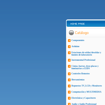
Componentes
Arduino
Estaciones de soldar/desoldar y
fuentes de laboratorio
Instrumental Profesional
Cintas, barras, tiras placas y
luminarias a LEDS
Controles Remotos
Herramientas
Repuestos TV, LCD y Monitores
Computación y MULTIMEDIA
Electrónica y Capacitores
Audio y Audio Profesional