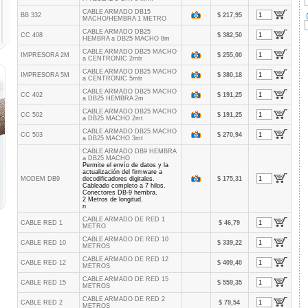
CABLE ARMADO DB15
BB 332
$ 217,95
MACHO/HEMBRA 1 METRO
CABLE ARMADO DB25
CC 408
$ 382,50
HEMBRA a DB25 MACHO 8m
CABLE ARMADO DB25 MACHO
IMPRESORA 2M
$ 255,00
a CENTRONIC 2mtr
CABLE ARMADO DB25 MACHO
IMPRESORA 5M
$ 380,18
a CENTRONIC 5mtr
CABLE ARMADO DB25 MACHO
CC 402
$ 191,25
a DB25 HEMBRA 2m
CABLE ARMADO DB25 MACHO
CC 502
$ 191,25
a DB25 MACHO 2mt
CABLE ARMADO DB25 MACHO
CC 503
$ 270,94
a DB25 MACHO 3mt
CABLE ARMADO DB9 HEMBRA
a DB25 MACHO
Permite el envío de datos y la
actualización del firmware a
MODEM DB9
decodificadores digitales.
$ 175,31
Cableado completo a 7 hilos.
Conectores DB-9 hembra.
2 Metros de longitud.
n
CABLE ARMADO DE RED 1
CABLE RED 1
$ 46,79
METRO
CABLE ARMADO DE RED 10
CABLE RED 10
$ 339,22
METROS
CABLE ARMADO DE RED 12
CABLE RED 12
$ 409,40
METROS
CABLE ARMADO DE RED 15
CABLE RED 15
$ 559,35
METROS
CABLE ARMADO DE RED 2
CABLE RED 2
$ 79,54
METROS