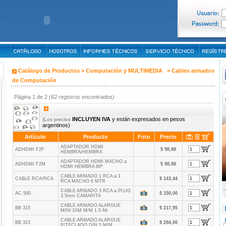
Catálogo de Productos >
Computación y MULTIMEDIA
>
Cables armados
de Computación
Página 1 de 2
(62 registros encontrados)
INCLUYEN IVA
y están expresados en pesos
(Los precios
argentinos)
Artículo
Producto
Foto
Precio
ADAPTADOR HDMI
ADHDMI F2F
$ 98,88
HEMBRA/HEMBRA
ADAPTADOR HDMI MACHO a
ADHDMI F2M
$ 98,88
HDMI HEMBRA 90º
CABLE ARMADO 1 RCA a 1
CABLE RCA/RCA
$ 143,44
RCA MACHO 6 MTR
CABLE ARMADO 3 RCA a PLUG
AC 500
$ 150,00
3.5mm CAMARITA
CABLE ARMADO ALARGUE
BB 315
$ 217,95
MINI DIM M/M 1.5 Mt
CABLE ARMADO ALARGUE
BB 313
$ 204,00
P/TECLADO DIN 5 M/M