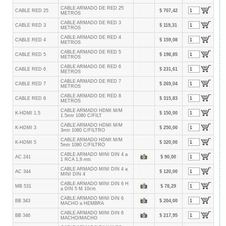
CABLE ARMADO DE RED 25
CABLE RED 25
$ 707,42
METROS
CABLE ARMADO DE RED 3
CABLE RED 3
$ 119,31
METROS
CABLE ARMADO DE RED 4
CABLE RED 4
$ 159,08
METROS
CABLE ARMADO DE RED 5
CABLE RED 5
$ 198,85
METROS
CABLE ARMADO DE RED 6
CABLE RED 6
$ 231,61
METROS
CABLE ARMADO DE RED 7
CABLE RED 7
$ 269,04
METROS
CABLE ARMADO DE RED 8
CABLE RED 8
$ 315,83
METROS
CABLE ARMADO HDMI M/M
K-HDMI 1.5
$ 150,00
1.5mtr 1080 C/FILT
CABLE ARMADO HDMI M/M
K-HDMI 3
$ 250,00
3mtr 1080 C/FILTRO
CABLE ARMADO HDMI M/M
K-HDMI 5
$ 320,00
5mtr 1080 C/FILTRO
CABLE ARMADO MINI DIN 4 a
AC 241
$ 90,00
1 RCA 1,8 mtr.
CABLE ARMADO MINI DIN 4 a
AC 344
$ 120,00
MINI DIN 4
CABLE ARMADO MINI DIN 6 H
MB 531
$ 78,29
a DIN 5 M 10cm
CABLE ARMADO MINI DIN 6
BB 343
$ 204,00
MACHO a HEMBRA
CABLE ARMADO MINI DIN 6
BB 346
$ 217,95
MACHO/MACHO