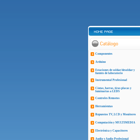
Componentes
Arduino
Estaciones de soldar/desoldar y
fuentes de laboratorio
Instrumental Profesional
Cintas, barras, tiras placas y
luminarias a LEDS
Controles Remotos
Herramientas
Repuestos TV, LCD y Monitores
Computación y MULTIMEDIA
Electrónica y Capacitores
Audio y Audio Profesional