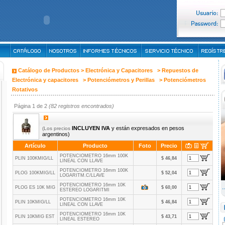
Catálogo de Productos >
Electrónica y Capacitores
>
Repuestos de
Electrónica y capacitores
>
Potenciómetros y Perillas
>
Potenciómetros
Rotativos
Página 1 de 2
(82 registros encontrados)
INCLUYEN IVA
y están expresados en pesos
(Los precios
argentinos)
Artículo
Producto
Foto
Precio
POTENCIOMETRO 16mm 100K
PLIN 100KMIG/LL
$ 46,84
LINEAL CON LLAVE
POTENCIOMETRO 16mm 100K
PLOG 100KMIG/LL
$ 52,04
LOGARITM.C/LLAVE
POTENCIOMETRO 16mm 10K
PLOG ES 10K MIG
$ 60,00
ESTEREO LOGARITMI
POTENCIOMETRO 16mm 10K
PLIN 10KMIG/LL
$ 46,84
LINEAL CON LLAVE
POTENCIOMETRO 16mm 10K
PLIN 10KMIG EST
$ 43,71
LINEAL ESTEREO