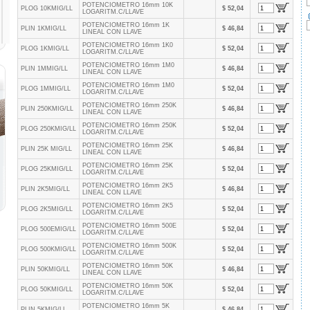
POTENCIOMETRO 16mm 10K
PLOG 10KMIG/LL
$ 52,04
LOGARITM.C/LLAVE
POTENCIOMETRO 16mm 1K
PLIN 1KMIG/LL
$ 46,84
LINEAL CON LLAVE
POTENCIOMETRO 16mm 1K0
PLOG 1KMIG/LL
$ 52,04
LOGARITM.C/LLAVE
POTENCIOMETRO 16mm 1M0
PLIN 1MMIG/LL
$ 46,84
LINEAL CON LLAVE
POTENCIOMETRO 16mm 1M0
PLOG 1MMIG/LL
$ 52,04
LOGARITM.C/LLAVE
POTENCIOMETRO 16mm 250K
PLIN 250KMIG/LL
$ 46,84
LINEAL CON LLAVE
POTENCIOMETRO 16mm 250K
PLOG 250KMIG/LL
$ 52,04
LOGARITM.C/LLAVE
POTENCIOMETRO 16mm 25K
PLIN 25K MIG/LL
$ 46,84
LINEAL CON LLAVE
POTENCIOMETRO 16mm 25K
PLOG 25KMIG/LL
$ 52,04
LOGARITM.C/LLAVE
POTENCIOMETRO 16mm 2K5
PLIN 2K5MIG/LL
$ 46,84
LINEAL CON LLAVE
POTENCIOMETRO 16mm 2K5
PLOG 2K5MIG/LL
$ 52,04
LOGARITM.C/LLAVE
POTENCIOMETRO 16mm 500E
PLOG 500EMIG/LL
$ 52,04
LOGARITM.C/LLAVE
POTENCIOMETRO 16mm 500K
PLOG 500KMIG/LL
$ 52,04
LOGARITM.C/LLAVE
POTENCIOMETRO 16mm 50K
PLIN 50KMIG/LL
$ 46,84
LINEAL CON LLAVE
POTENCIOMETRO 16mm 50K
PLOG 50KMIG/LL
$ 52,04
LOGARITM.C/LLAVE
POTENCIOMETRO 16mm 5K
PLIN 5KMIG/LL
$ 46,84