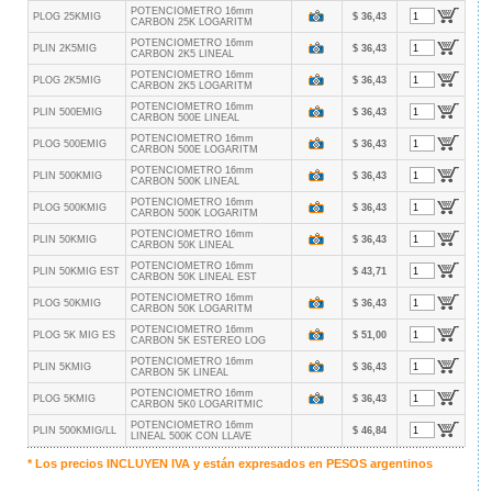
POTENCIOMETRO 16mm
PLOG 25KMIG
$ 36,43
CARBON 25K LOGARITM
POTENCIOMETRO 16mm
PLIN 2K5MIG
$ 36,43
CARBON 2K5 LINEAL
POTENCIOMETRO 16mm
PLOG 2K5MIG
$ 36,43
CARBON 2K5 LOGARITM
POTENCIOMETRO 16mm
PLIN 500EMIG
$ 36,43
CARBON 500E LINEAL
POTENCIOMETRO 16mm
PLOG 500EMIG
$ 36,43
CARBON 500E LOGARITM
POTENCIOMETRO 16mm
PLIN 500KMIG
$ 36,43
CARBON 500K LINEAL
POTENCIOMETRO 16mm
PLOG 500KMIG
$ 36,43
CARBON 500K LOGARITM
POTENCIOMETRO 16mm
PLIN 50KMIG
$ 36,43
CARBON 50K LINEAL
POTENCIOMETRO 16mm
PLIN 50KMIG EST
$ 43,71
CARBON 50K LINEAL EST
POTENCIOMETRO 16mm
PLOG 50KMIG
$ 36,43
CARBON 50K LOGARITM
POTENCIOMETRO 16mm
PLOG 5K MIG ES
$ 51,00
CARBON 5K ESTEREO LOG
POTENCIOMETRO 16mm
PLIN 5KMIG
$ 36,43
CARBON 5K LINEAL
POTENCIOMETRO 16mm
PLOG 5KMIG
$ 36,43
CARBON 5K0 LOGARITMIC
POTENCIOMETRO 16mm
PLIN 500KMIG/LL
$ 46,84
LINEAL 500K CON LLAVE
* Los precios INCLUYEN IVA y están expresados en
PESOS
argentinos